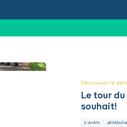
Découvrez le dét
Le tour du
souhait!
2 arrêts
Débuta