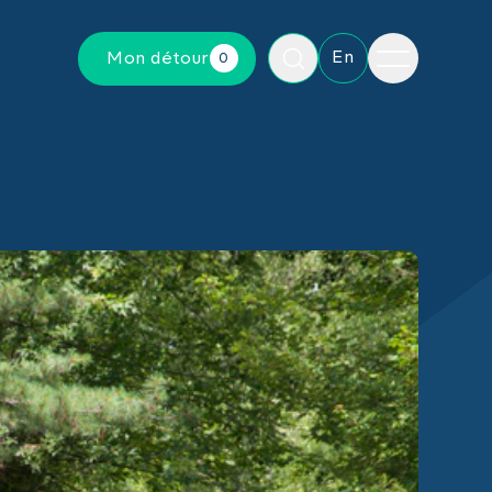
Menu
En
Mon détour
0