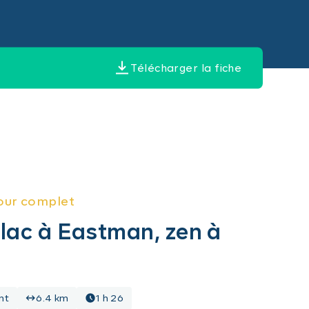
Télécharger la fiche
our complet
 lac à Eastman, zen à
nt
6.4 km
1 h 26