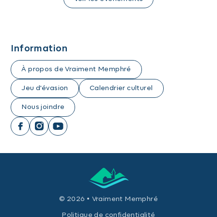
Information
À propos de Vraiment Memphré
Jeu d'évasion
Calendrier culturel
Nous joindre
© 2026 • Vraiment Memphré
Politique de confidentialité