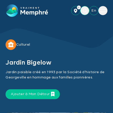
Skip to main content
0
Menu
En
Culturel
Jardin Bigelow
Jardin paisible créé en 1993 par la Société d’histoire de
Georgeville en hommage aux familles pionnières.
Ajouter à Mon Détour