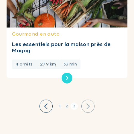
Gourmand en auto
Les essentiels pour la maison près de
Magog
4 arrêts
27.9 km
33 min
1
2
3