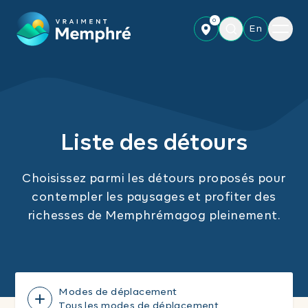
Skip to main content
0
Menu
En
Liste des détours
Choisissez parmi les détours proposés pour
contempler les paysages et profiter des
richesses de Memphrémagog pleinement.
Modes de déplacement
Tous les modes de déplacement