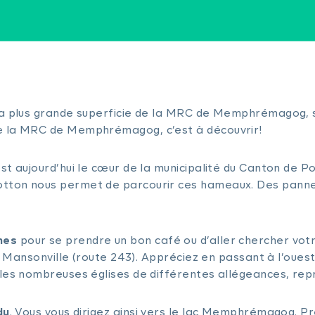
 la plus grande superficie de la MRC de Memphrémagog, 
de la MRC de Memphrémagog, c’est à découvrir!
st aujourd’hui le cœur de la municipalité du Canton de P
tton nous permet de parcourir ces hameaux. Des panneau
hes
pour se prendre un bon café ou d’aller chercher votr
de Mansonville (route 243). Appréciez en passant à l’oues
les nombreuses églises de différentes allégeances, repr
dy
. Vous vous dirigez ainsi vers le lac Memphrémagog. P