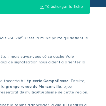
Télécharger la fiche
2
soit 260 km
. C’est la municipalité qui détient le
otton, mais savez-vous où se cache Vale
x de signalisation nous aident à orienter la
e focaccia à l’
épicerie CampoBasso
. Ensuite,
t la
grange ronde de Mansonville
, bijou
ésentatif du multiculturalisme de cette région.
renez le temps d’apprécier la vue 180 degrés à