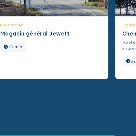
Gourmand
Conte
Magasin général Jewett
Chem
Route 
10 min
impre
5 