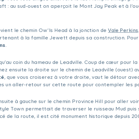
ft : au sud-ouest on aperçoit le Mont Jay Peak et à l’ou
devient le chemin Ow’ls Head à la jonction de
Vale Perkins
tenant à la famille Jewett depuis sa construction. Pou
ins
.
squ’au coin du hameau de Leadville. Coup de cœur pour la
z ensuite la droite sur le chemin de Leadville (ouest) 
té
, que vous croiserez à votre droite, vaut le détour ave
s un aller-retour sur cette route pour contempler les p
nsuite à gauche sur le chemin Province Hill pour aller voi
style Town permettait de traverser le ruisseau Mud puis 
é de la route, il est cité monument historique depuis 20