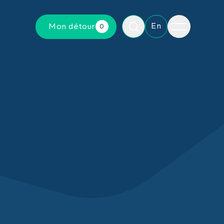
Menu
En
Mon détour
0