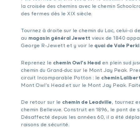
la croisée des chemins avec le chemin Schoolcra
des fermes dès le XIX siècle.
Tournez à droite sur le chemin du Lac, celui-ci 
au
magasin général Jewett
vieux de 1840 appar
George R-Jewett et y voir le
quai de Vale Perk
Reprenez le
chemin Owl’s Head
en plein sud ju
chemin du Grand-duc sur le Mont Jay Peak. Prene
circuit Incomparable Potton : le
chemin Laliber
Mont Owl’s Head et sur le Mont Jay Peak. Faite
De retour sur le
chemin de Leadville
, tournez e
chemin Bellevue. Construit en 1896, le pont de 
Désaffecté depuis les années 60, il a été déplac
raisons de sécurité.