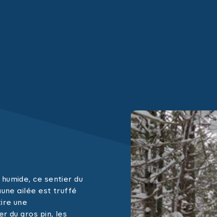
 humide, ce sentier du
aune ailée est truffé
tire une
r du gros pin, les