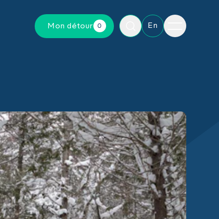
Menu
En
Mon détour
0