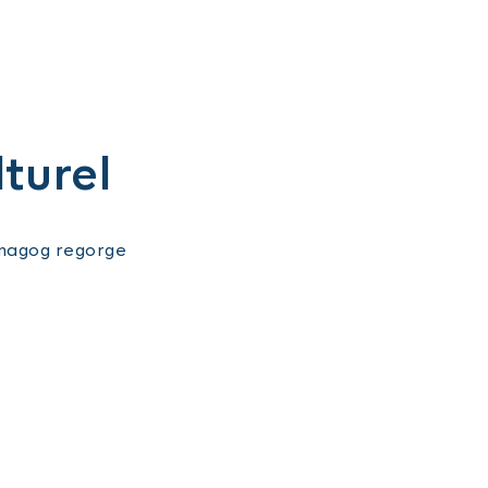
lturel
émagog regorge