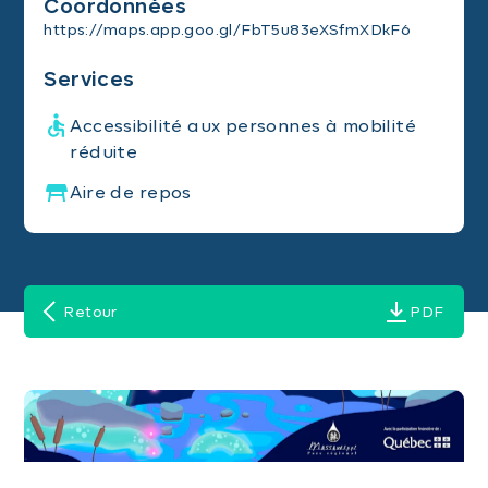
Coordonnées
https://maps.app.goo.gl/FbT5u83eXSfmXDkF6
Services
Accessibilité aux personnes à mobilité
réduite
Aire de repos
Retour
PDF