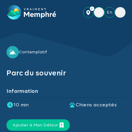
Skip to main content
0
Menu
En
Contemplatif
Parc du souvenir
Information
10 min
Chiens acceptés
Ajouter à Mon Détour