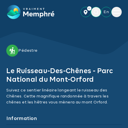
Skip to main content
0
Menu
En
Pédestre
Le Ruisseau-Des-Chênes - Parc
National du Mont-Orford
Suivez ce sentier linéaire longeant le ruisseau des
Chênes. Cette magnifique randonnée à travers les
chênes et les hêtres vous mènera au mont Orford.
Information