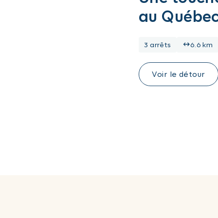
au Québe
3 arrêts
6.6 km
Voir le détour