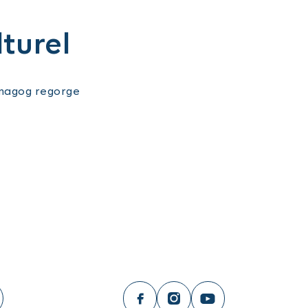
lturel
émagog regorge