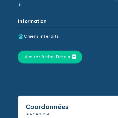
;).
Information
Chiens interdits
Ajouter à Mon Détour
Coordonnées
rue CANUSA