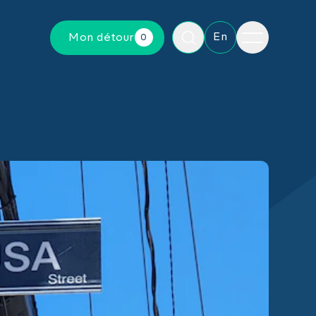
Menu
En
Mon détour
0