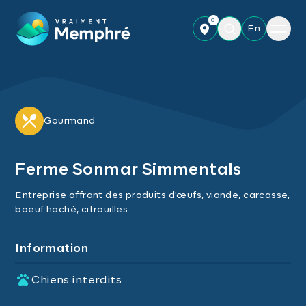
Skip to main content
0
Menu
En
Gourmand
Ferme Sonmar Simmentals
Entreprise offrant des produits d'œufs, viande, carcasse,
boeuf haché, citrouilles.
Information
Chiens interdits