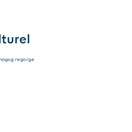
lturel
émagog regorge