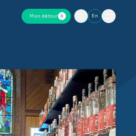
Menu
En
Mon détour
0