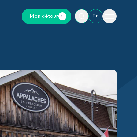
Menu
En
Mon détour
0