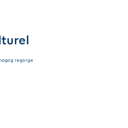
lturel
émagog regorge