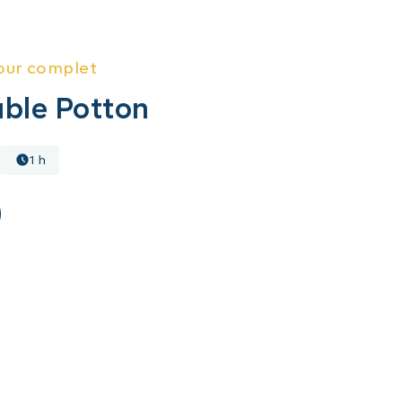
our complet
ble Potton
1 h