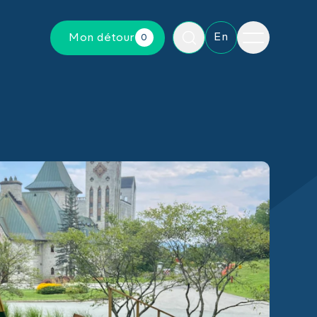
Menu
En
Mon détour
0