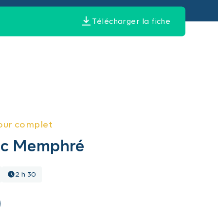
Télécharger la fiche
our complet
lac Memphré
2 h 30