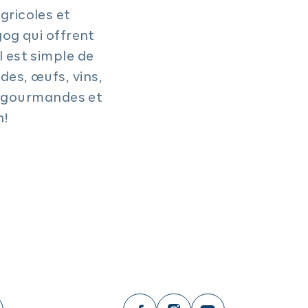
gricoles et
og qui offrent
l est simple de
des, œufs, vins,
s gourmandes et
en!